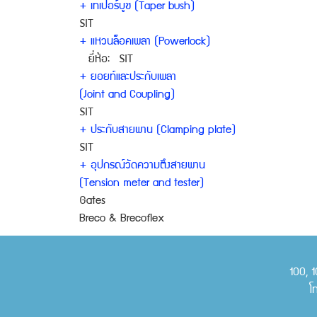
+ เทเปอร์บูช (Taper bush)
SIT
+ แหวนล็อคเพลา (Powerlock)
ยี่ห้อ: SIT
+ ยอยท์และประกับเพลา
(Joint and Coupling)
SIT
+ ประกับสายพาน (Clamping plate)
SIT
+ อุปกรณ์วัดความตึงสายพาน
(Tension meter and tester)
Gates
Breco & Brecoflex
100, 1
โ