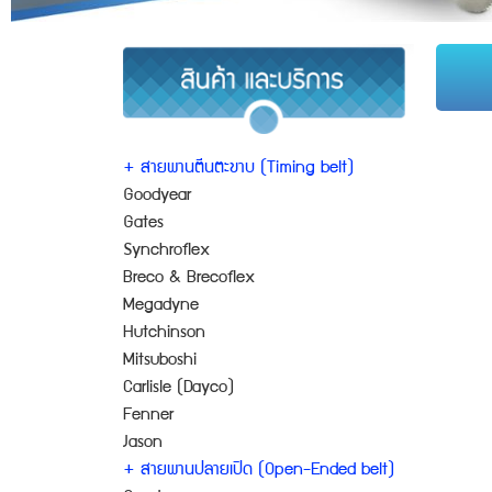
+ สายพานตีนตะขาบ (Timing belt)
Goodyear
Gates
Synchroflex
Breco & Brecoflex
Megadyne
Hutchinson
Mitsuboshi
Carlisle (Dayco)
Fenner
Jason
+ สายพานปลายเปิด (Open-Ended belt)