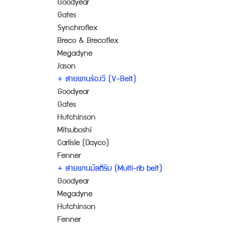
Goodyear
Gates
Synchroflex
Breco & Brecoflex
Megadyne
Jason
+ สายพานร่องวี (V-Belt)
Goodyear
Gates
Hutchinson
Mitsuboshi
Carlisle (Dayco)
Fenner
+ สายพานมัลติริบ (Multi-rib belt)
Goodyear
Megadyne
Hutchinson
Fenner