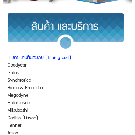
+ สายพานตีนตะขาบ (Timing belt)
Goodyear
Gates
Synchroflex
Breco & Brecoflex
Megadyne
Hutchinson
Mitsuboshi
Carlisle (Dayco)
Fenner
Jason