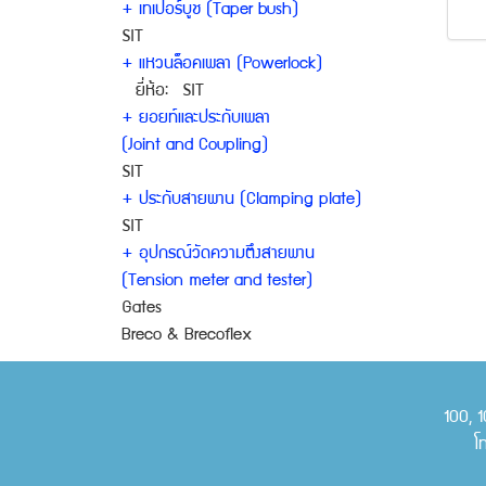
+ เทเปอร์บูช (Taper bush)
SIT
+ แหวนล็อคเพลา (Powerlock)
ยี่ห้อ: SIT
+ ยอยท์และประกับเพลา
(Joint and Coupling)
SIT
+ ประกับสายพาน (Clamping plate)
SIT
+ อุปกรณ์วัดความตึงสายพาน
(Tension meter and tester)
Gates
Breco & Brecoflex
100, 1
โ