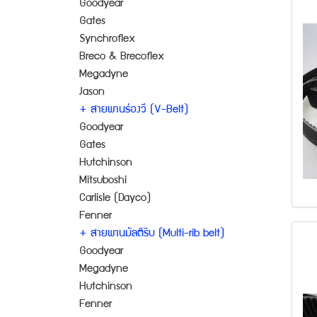
Goodyear
Gates
Synchroflex
Breco & Brecoflex
Megadyne
Jason
+ สายพานร่องวี (V-Belt)
Goodyear
Gates
Hutchinson
Mitsuboshi
Carlisle (Dayco)
Fenner
+ สายพานมัลติริบ (Multi-rib belt)
Goodyear
Megadyne
Hutchinson
Fenner